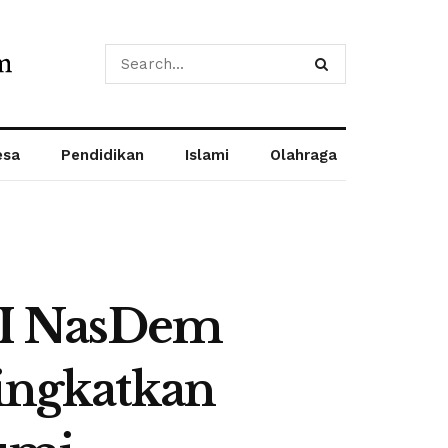
esa
Pendidikan
Islami
Olahraga
RI NasDem
ingkatkan