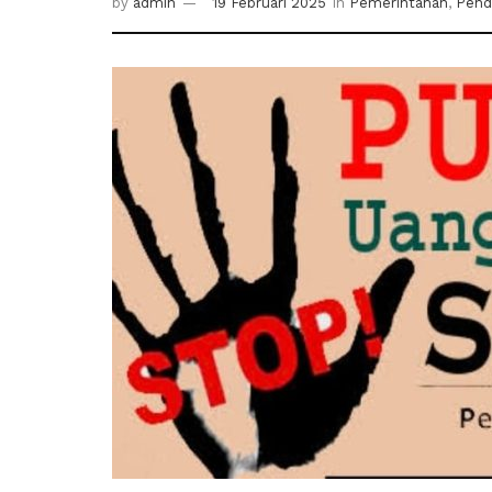
by
admin
19 Februari 2025
in
Pemerintahan
,
Pend