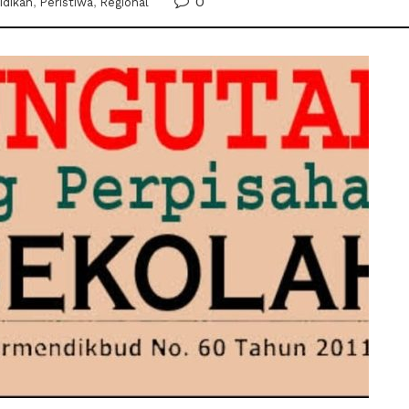
0
idikan
,
Peristiwa
,
Regional