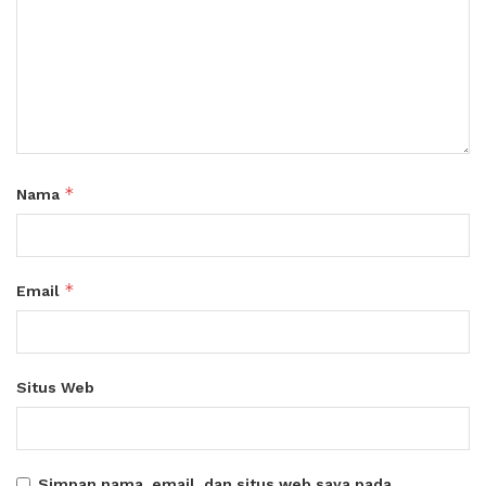
*
Nama
*
Email
Situs Web
Simpan nama, email, dan situs web saya pada