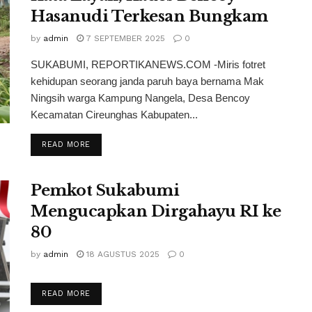
Hasanudi Terkesan Bungkam
by
admin
7 SEPTEMBER 2025
0
SUKABUMI, REPORTIKANEWS.COM -Miris fotret
kehidupan seorang janda paruh baya bernama Mak
Ningsih warga Kampung Nangela, Desa Bencoy
Kecamatan Cireunghas Kabupaten...
READ MORE
Pemkot Sukabumi
Mengucapkan Dirgahayu RI ke
80
by
admin
18 AGUSTUS 2025
0
READ MORE