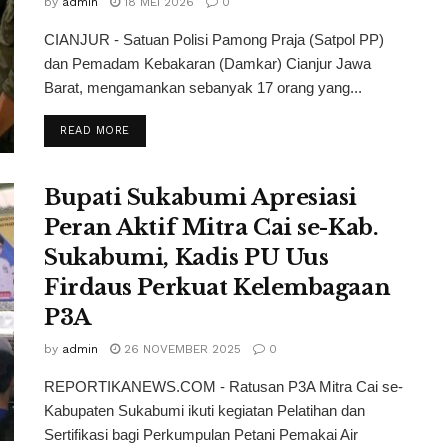
by
admin
18 MEI 2026
0
CIANJUR - Satuan Polisi Pamong Praja (Satpol PP)
dan Pemadam Kebakaran (Damkar) Cianjur Jawa
Barat, mengamankan sebanyak 17 orang yang...
READ MORE
Bupati Sukabumi Apresiasi
Peran Aktif Mitra Cai se-Kab.
Sukabumi, Kadis PU Uus
Firdaus Perkuat Kelembagaan
P3A
by
admin
26 NOVEMBER 2025
0
REPORTIKANEWS.COM - Ratusan P3A Mitra Cai se-
Kabupaten Sukabumi ikuti kegiatan Pelatihan dan
Sertifikasi bagi Perkumpulan Petani Pemakai Air