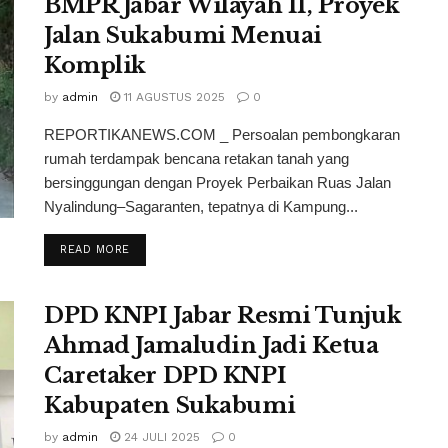
BMPR Jabar Wilayah II, Proyek
Jalan Sukabumi Menuai
Komplik
by
admin
11 AGUSTUS 2025
0
REPORTIKANEWS.COM _ Persoalan pembongkaran
rumah terdampak bencana retakan tanah yang
bersinggungan dengan Proyek Perbaikan Ruas Jalan
Nyalindung–Sagaranten, tepatnya di Kampung...
READ MORE
DPD KNPI Jabar Resmi Tunjuk
Ahmad Jamaludin Jadi Ketua
Caretaker DPD KNPI
Kabupaten Sukabumi
by
admin
24 JULI 2025
0